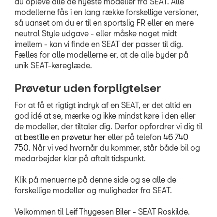
du opleve alle de nyeste modeller fra SEAT. Alle
BRUGTE BILER
modellerne fås i en lang række forskellige versioner,
så uanset om du er til en sportslig FR eller en mere
VÆRKSTED
neutral Style udgave - eller måske noget midt
imellem - kan vi finde en SEAT der passer til dig.
SKADECENTER
Fælles for alle modellerne er, at de alle byder på
unik SEAT-køreglæde.
TILBEHØR
Prøvetur uden forpligtelser
For at få et rigtigt indryk af en SEAT, er det altid en
RESERVEDELE
god idé at se, mærke og ikke mindst køre i den eller
de modeller, der tiltaler dig. Derfor opfordrer vi dig til
NYHEDER
at
bestille en prøvetur her
eller på telefon
46 740
750
. Når vi ved hvornår du kommer, står både bil og
OM OS
medarbejder klar på aftalt tidspunkt.
Klik på menuerne på denne side og se alle de
RING MIG OP
forskellige modeller og muligheder fra SEAT.
JOB OG KARRIERE
Velkommen til Leif Thygesen Biler - SEAT Roskilde.