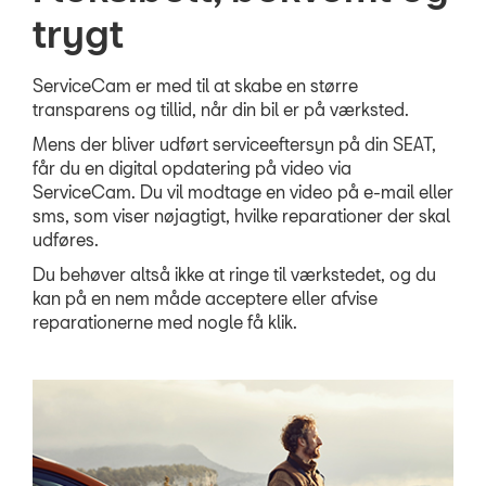
trygt
Prismatch
MinSEAT
ServiceCam er med til at skabe en større
transparens og tillid, når din bil er på værksted.
ServiceCam
Mens der bliver udført serviceeftersyn på din
SEAT
,
Synstjek
får du en digital opdatering på video via
ServiceCam. Du vil modtage en video på e-mail eller
MinSeat - Skift 
sms, som viser nøjagtigt, hvilke reparationer der skal
udføres.
SKADECENTER
Du behøver altså ikke at ringe til værkstedet, og du
kan på en nem måde acceptere eller afvise
TILBEHØR
reparationerne med nogle få klik.
RESERVEDELE
NYHEDER
OM OS