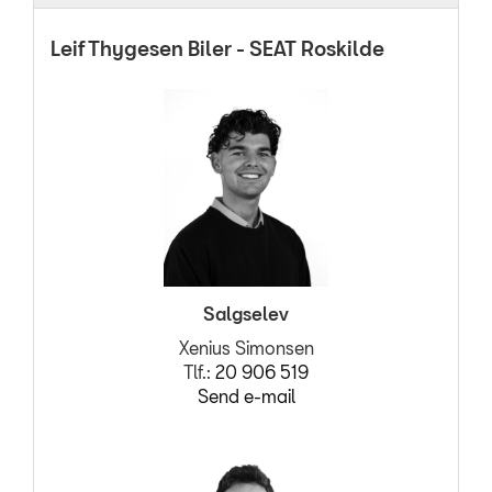
Leif Thygesen Biler - SEAT Roskilde
OM OS
Personale
Kontakt
Forbrugerklage
Betingelser
RING MIG OP
Salgselev
JOB OG KARRIERE
Xenius Simonsen
Tlf.:
20 906 519
Send e-mail