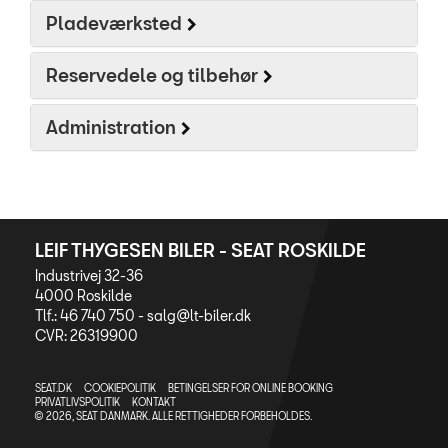
Pladeværksted
Reservedele og tilbehør
Administration
LEIF THYGESEN BILER - SEAT ROSKILDE
Industrivej 32-36
4000 Roskilde
Tlf.: 46 740 750 -
salg@lt-biler.dk
CVR: 26319900
SEAT.DK
COOKIEPOLITIK
BETINGELSER FOR ONLINE BOOKING
PRIVATLIVSPOLITIK
KONTAKT
© 2026, SEAT DANMARK. ALLE RETTIGHEDER FORBEHOLDES.