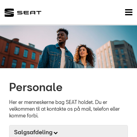
SEAT
Tog
nav
FORSIDE
NYE BILER
BRUGTE BILER
VÆRKSTED
Personale
SKADECENTER
TILBEHØR
Her er menneskerne bag SEAT holdet. Du er
velkommen til at kontakte os på mail, telefon eller
komme forbi.
RESERVEDELE
Salgsafdeling
NYHEDER