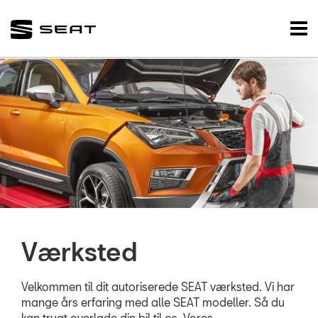
SEAT
Tog
nav
FORSIDE
NYE BILER
BRUGTE BILER
VÆRKSTED
Koncepter og se
Bestil tid på vær
Værksted
Bestil tid til dæks
5+ serviceefters
Velkommen til dit autoriserede SEAT værksted. Vi har
mange års erfaring med alle SEAT modeller. Så du
Service & Rep a
kan trygt overlade din bil til os. Vores