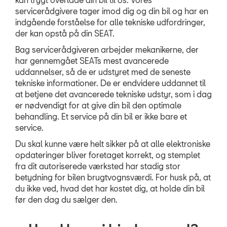
servicerådgivere tager imod dig og din bil og har en
Prismatch
indgående forståelse for alle tekniske udfordringer,
der kan opstå på din SEAT.
MinSEAT
Bag servicerådgiveren arbejder mekanikerne, der
ServiceCam
har gennemgået SEATs mest avancerede
uddannelser, så de er udstyret med de seneste
Synstjek
tekniske informationer. De er endvidere uddannet til
at betjene det avancerede tekniske udstyr, som i dag
MinSeat - Skift 
er nødvendigt for at give din bil den optimale
behandling. Et service på din bil er ikke bare et
SKADECENTER
service.
Du skal kunne være helt sikker på at alle elektroniske
TILBEHØR
opdateringer bliver foretaget korrekt, og stemplet
fra dit autoriserede værksted har stadig stor
RESERVEDELE
betydning for bilen brugtvognsværdi. For husk på, at
du ikke ved, hvad det har kostet dig, at holde din bil
NYHEDER
før den dag du sælger den.
OM OS