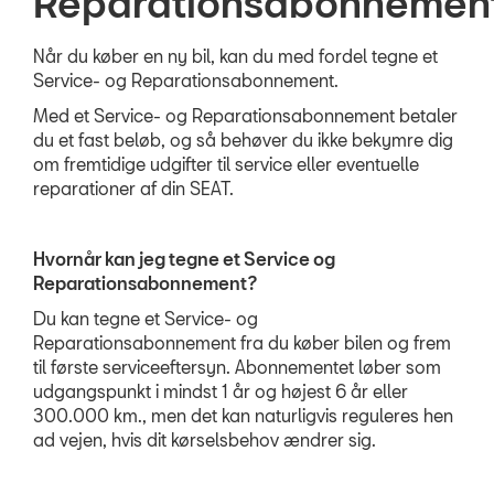
Reparationsabonnemen
Autoriseret B
Når du køber en ny bil, kan du med fordel tegne et
Autoriseret S
Service- og Reparationsabonnement.
Med et Service- og Reparationsabonnement betaler
Service &
Reparationsa
du et fast beløb, og så behøver du ikke bekymre dig
om fremtidige udgifter til service eller eventuelle
Prismatch
reparationer af din SEAT.
MinSEAT
Hvornår kan jeg tegne et Service og
ServiceCam
Reparationsabonnement?
Synstjek
Du kan tegne et Service- og
Reparationsabonnement fra du køber bilen og frem
MinSeat - Skift 
til første serviceeftersyn. Abonnementet løber som
udgangspunkt i mindst 1 år og højest 6 år eller
SKADECENTER
300.000 km., men det kan naturligvis reguleres hen
ad vejen, hvis dit kørselsbehov ændrer sig.
TILBEHØR