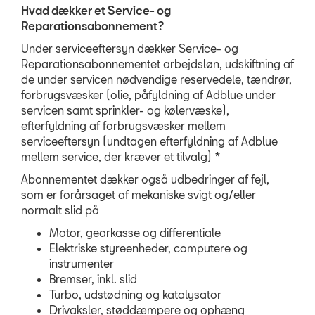
Hvad dækker et Service- og
RESERVEDELE
Reparationsabonnement?
Under serviceeftersyn dækker Service- og
NYHEDER
Reparationsabonnementet arbejdsløn, udskiftning af
de under servicen nødvendige reservedele, tændrør,
OM OS
forbrugsvæsker (olie, påfyldning af Adblue under
servicen samt sprinkler- og kølervæske),
efterfyldning af forbrugsvæsker mellem
RING MIG OP
serviceeftersyn (undtagen efterfyldning af Adblue
mellem service, der kræver et tilvalg) *
JOB OG KARRIERE
Abonnementet dækker også udbedringer af fejl,
som er forårsaget af mekaniske svigt og/eller
normalt slid på
Motor, gearkasse og differentiale
Elektriske styreenheder, computere og
instrumenter
Bremser, inkl. slid
Turbo, udstødning og katalysator
Drivaksler, støddæmpere og ophæng