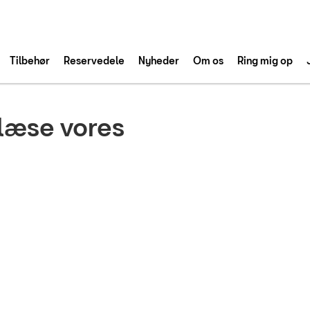
Tilbehør
Reservedele
Nyheder
Om os
Ring mig op
 læse vores