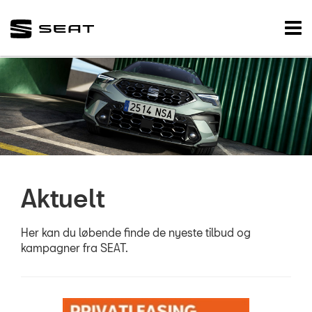
SEAT
Tog
nav
FORSIDE
NYE BILER
BRUGTE BILER
VÆRKSTED
Aktuelt
SKADECENTER
TILBEHØR
Her kan du løbende finde de nyeste tilbud og
kampagner fra SEAT.
RESERVEDELE
NYHEDER