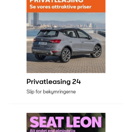
Tilmeld dig SEA
nyhedsbrev
Aktuelt
OM OS
RING MIG OP
JOB OG KARRIERE
Privatleasing 24
Slip for bekymringerne