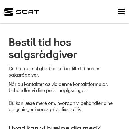
SEAT
Tog
nav
FORSIDE
NYE BILER
Bestil tid hos
Bestil prøvetur
salgsrådgiver
Modeller
Du har nu mulighed for at bestille tid hos en
Byg din SEAT
salgsrådgiver.
Købsguide
Når du kontakter os via denne kontaktformular,
behandler vi dine personoplysninger.
Finansiering
Du kan læse mere om, hvordan vi behandler dine
Bestil tid hos sa
oplysninger i vores
privatlivspolitik
.
Book digital råd
Hvad kan vi hjælpe dig med?