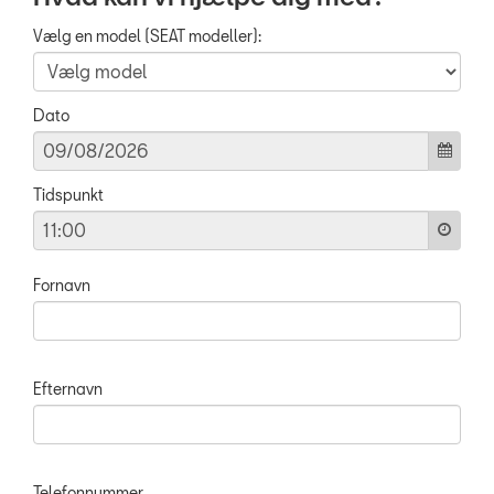
BRUGTE BILER
Vælg en model (SEAT modeller):
VÆRKSTED
Dato
SKADECENTER
TILBEHØR
Tidspunkt
RESERVEDELE
Fornavn
NYHEDER
OM OS
Efternavn
RING MIG OP
JOB OG KARRIERE
Telefonnummer