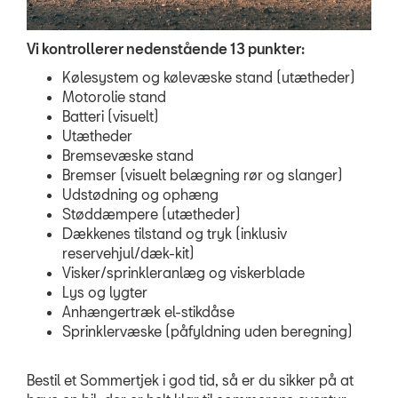
MinSeat - Skift 
Vi kontrollerer nedenstående 13 punkter:
SKADECENTER
Kølesystem og kølevæske stand (utætheder)
Motorolie stand
TILBEHØR
Batteri (visuelt)
Utætheder
RESERVEDELE
Bremsevæske stand
Bremser (visuelt belægning rør og slanger)
Udstødning og ophæng
NYHEDER
Støddæmpere (utætheder)
Dækkenes tilstand og tryk (inklusiv
OM OS
reservehjul/dæk-kit)
Visker/sprinkleranlæg og viskerblade
Lys og lygter
RING MIG OP
Anhængertræk el-stikdåse
Sprinklervæske (påfyldning uden beregning)
JOB OG KARRIERE
Bestil et Sommertjek i god tid, så er du sikker på at