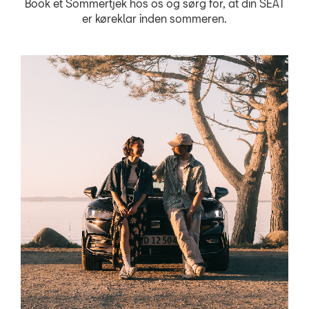
Book et Sommertjek hos os og sørg for, at din SEAT
Biludlejning
er køreklar inden sommeren
.
Hjulskifte
Autoriseret Bru
Bestil tid på vær
Bestil tid til dæks
5+ serviceefters
Service & Rep a
Prismatch
MinSEAT
ServiceCam
Synstjek