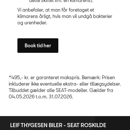
dette skiftet ifm. en klimarens).
Vi anbefaler, at man får foretaget et
klimarens årligt, hvis man vil undgå bakterier
og urenheder.
Book tid her
*495,- kr. er garanteret makspris. Bemærk: Prisen
inkluderer ikke eventuelle ekstra- eller tillægsydelser.
Tilbuddet gælder alle SEAT-modeller. Gælder fra
04.05.2026 t.o.m. 31.07.2026.
LEIF THYGESEN BILER - SEAT ROSKILDE