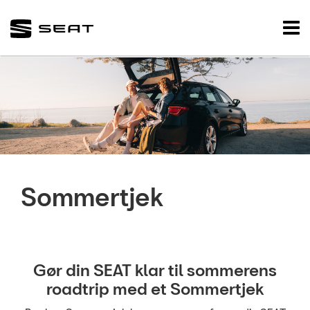
SEAT
Tog
nav
FORSIDE
NYE BILER
BRUGTE BILER
VÆRKSTED
Sommertjek
Koncepter og se
SEAT Vejhjælp
Dækopbevarin
Gør din SEAT klar til sommerens
Dialogmodtag
roadtrip med et Sommertjek
Sommertjek