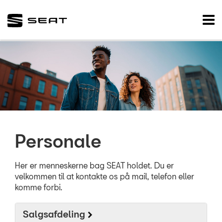
SEAT
Tog
nav
FORSIDE
NYE BILER
BRUGTE BILER
VÆRKSTED
Personale
SKADECENTER
TILBEHØR
Her er menneskerne bag SEAT holdet. Du er
velkommen til at kontakte os på mail, telefon eller
komme forbi.
RESERVEDELE
Salgsafdeling
NYHEDER