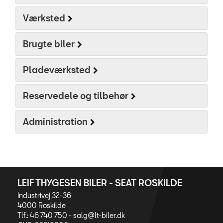
Værksted
OM OS
Brugte biler
Personale
Kontakt
Pladeværksted
Forbrugerklage
Reservedele og tilbehør
Betingelser
Administration
RING MIG OP
JOB OG KARRIERE
LEIF THYGESEN BILER - SEAT ROSKILDE
Industrivej 32-36
4000 Roskilde
Tlf.: 46 740 750 -
salg@lt-biler.dk