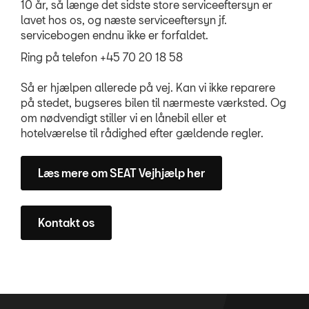
10 år, så længe det sidste store serviceeftersyn er
lavet hos os, og næste serviceeftersyn jf.
OM OS
servicebogen endnu ikke er forfaldet.
Ring på telefon +45 70 20 18 58
RING MIG OP
Så er hjælpen allerede på vej. Kan vi ikke reparere
på stedet, bugseres bilen til nærmeste værksted. Og
JOB OG KARRIERE
om nødvendigt stiller vi en lånebil eller et
hotelværelse til rådighed efter gældende regler.
Læs mere om SEAT Vejhjælp her
Kontakt os