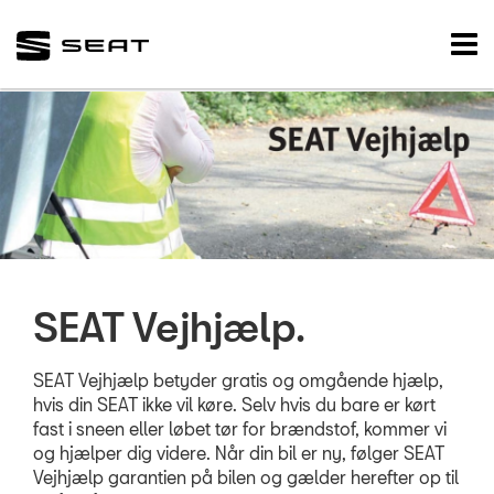
SEAT
Tog
nav
FORSIDE
NYE BILER
BRUGTE BILER
VÆRKSTED
SKADECENTER
SEAT Vejhjælp.
TILBEHØR
SEAT Vejhjælp betyder gratis og omgående hjælp,
hvis din SEAT ikke vil køre. Selv hvis du bare er kørt
RESERVEDELE
fast i sneen eller løbet tør for brændstof, kommer vi
og hjælper dig videre. Når din bil er ny, følger SEAT
Vejhjælp garantien på bilen og gælder herefter op til
NYHEDER