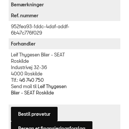
Bemærkninger
Ref. nummer
952fea93-1ddc-4daf-addf-
6b47c776f029
Forhandler
Leif Thygesen Biler - SEAT
Roskilde
Industrivej 32-36
4000 Roskilde
Tlf.:
46 740 750
Send mail til
Leif Thygesen
Biler - SEAT Roskilde
Bestil prøvetur
Beregn et finansieringsforslag