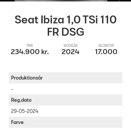
TILBEHØR
Seat Ibiza 1,0 TSi 110
RESERVEDELE
FR DSG
NYHEDER
PRIS
MODELÅR
KILOMETER
OM OS
234.900 kr.
2024
17.000
RING MIG OP
Produktionsår
JOB OG KARRIERE
-
Reg.dato
29-05-2024
Farve