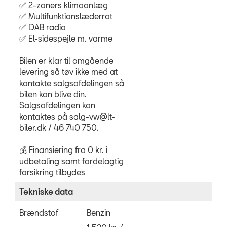
✅ 2-zoners klimaanlæg
✅ Multifunktionslæderrat
✅ DAB radio
✅ El-sidespejle m. varme
Bilen er klar til omgående
levering så tøv ikke med at
kontakte salgsafdelingen så
bilen kan blive din.
Salgsafdelingen kan
kontaktes på salg-vw@lt-
biler.dk / 46 740 750.
💰 Finansiering fra 0 kr. i
udbetaling samt fordelagtig
forsikring tilbydes
Tekniske data
Brændstof
Benzin